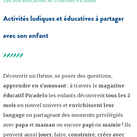
Les box éducatives et créatives Picadelo
Activités ludiques et éducatives à partager
avec son enfant
Découvrir un thème, se poser des questions,
apprendre en s’amusant
: à travers le
magazine
éducatif Picadelo
les enfants découvrent
tous les 2
mois
un nouvel univers et
enrichissent leur
langage
en partageant des moments privilégiés
avec
papa
et
maman
ou encore
papi
ou
mamie
! Ils
peuvent aussi
jouer
, faire,
construire
,
créer avec