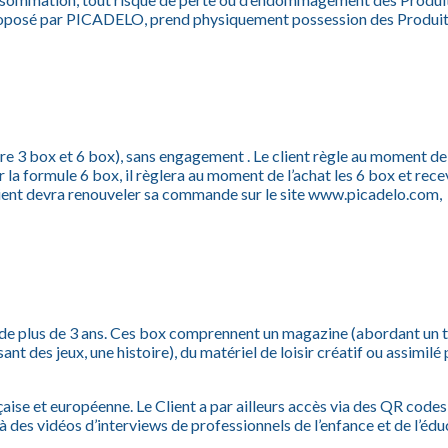
r proposé par PICADELO, prend physiquement possession des Produit
3 box et 6 box), sans engagement . Le client règle au moment de 
la formule 6 box, il règlera au moment de l’achat les 6 box et rece
lient devra renouveler sa commande sur le site www.picadelo.com, s
de plus de 3 ans. Ces box comprennent un magazine (abordant un thè
nt des jeux, une histoire), du matériel de loisir créatif ou assimilé p
aise et européenne. Le Client a par ailleurs accès via des QR codes
 des vidéos d’interviews de professionnels de l’enfance et de l’édu