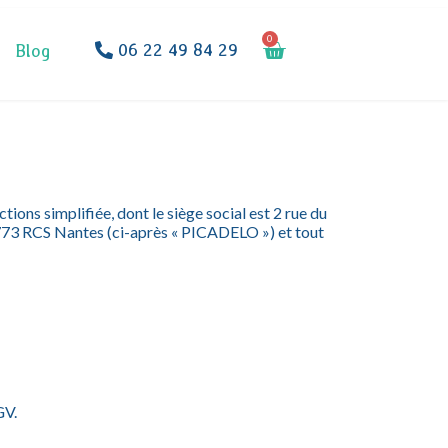
0
06 22 49 84 29
Blog
ions simplifiée, dont le siège social est 2 rue du
773 RCS Nantes (ci-après « PICADELO ») et tout
GV.