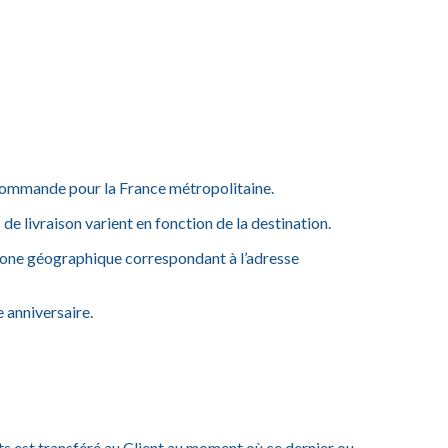
a commande pour la France métropolitaine.
 de livraison varient en fonction de la destination.
a zone géographique correspondant à l’adresse
e anniversaire.
 est transféré au Client au moment où ce dernier ou