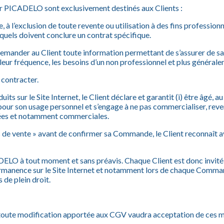
par PICADELO sont exclusivement destinés aux Clients :
le, à l’exclusion de toute revente ou utilisation à des fins professi
squels doivent conclure un contrat spécifique.
emander au Client toute information permettant de s’assurer de sa
leur fréquence, les besoins d’un non professionnel et plus généra
 contracter.
 sur le Site Internet, le Client déclare et garantit (i) être âgé,
pour son usage personnel et s’engage à ne pas commercialiser, reve
ivées et notamment commerciales.
es de vente » avant de confirmer sa Commande, le Client reconnaît 
LO à tout moment et sans préavis. Chaque Client est donc invité à
permanence sur le Site Internet et notamment lors de chaque Comma
 de plein droit.
oute modification apportée aux CGV vaudra acceptation de ces mod