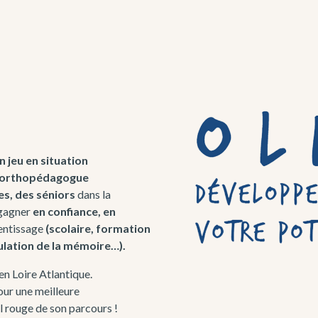
 jeu en situation
’orthopédagogue
es, des séniors
dans la
gagner
en
confiance, en
entissage
(scolaire, formation
ulation de la mémoire…).
en Loire Atlantique.
ur une meilleure
l rouge de son parcours !