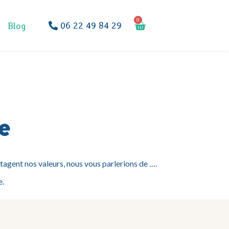
0
06 22 49 84 29
Blog
e
tagent nos valeurs, nous vous parlerions de ….
e.