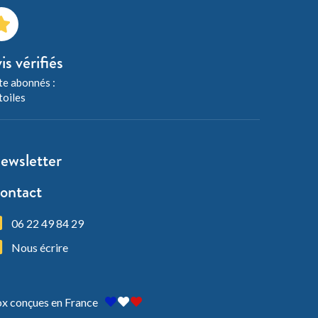
is vérifiés
e abonnés :
toiles
ewsletter
ontact
06 22 49 84 29
Nous écrire
x conçues en France