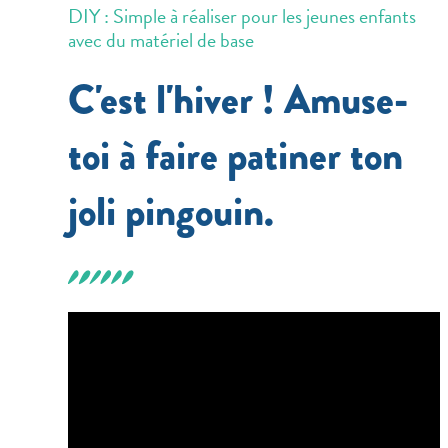
DIY : Simple à réaliser pour les jeunes enfants
avec du matériel de base
C'est l'hiver ! Amuse-
toi à faire patiner ton
joli pingouin.