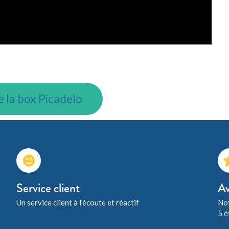
 la box Picadelo
Service client
Av
Un service client à l'écoute et réactif
Not
5 é