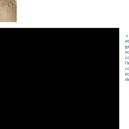
«
e
g
no
co
l’
c
é
de