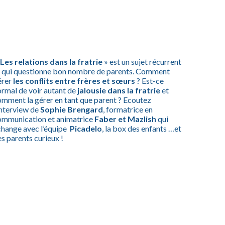
 Les relations dans la fratrie
» est un sujet récurrent
t qui questionne bon nombre de parents. Comment
érer
les conflits entre frères et sœurs
? Est-ce
rmal de voir autant de
jalousie dans la fratrie
et
mment la gérer en tant que parent ? Ecoutez
interview de
Sophie Brengard
, formatrice en
ommunication et animatrice
Faber et Mazlish
qui
change avec l’équipe
Picadelo
, la box des enfants …et
s parents curieux !