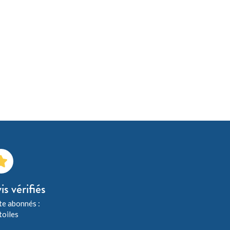
is vérifiés
e abonnés :
toiles