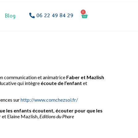
0
06 22 49 84 29
Blog
 en communication et animatrice
Faber et Mazlish
ducative qui intègre
écoute de l’enfant
et
rences sur
http://www.comchezsoi.fr/
que les enfants écoutent, écouter pour que les
r et Elaine Mazlish,
Editions du Phare