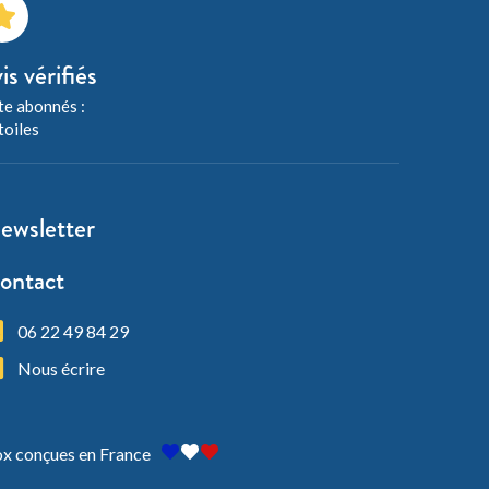
is vérifiés
e abonnés :
toiles
ewsletter
ontact
06 22 49 84 29
Nous écrire
x conçues en France