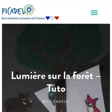
Box enfants conçues en France
Lumière sur la forêt –
Tuto
BY
PICADELO