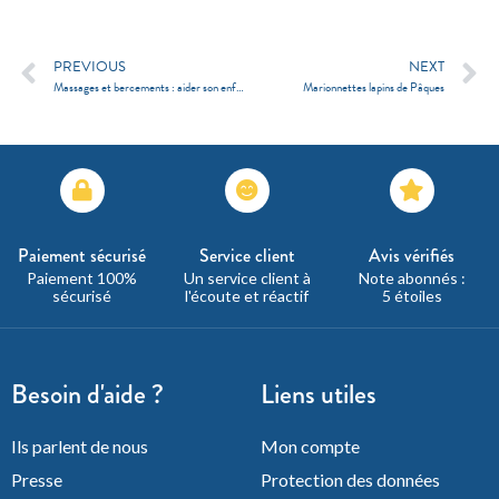
PREVIOUS
NEXT
Massages et bercements : aider son enfant à mieux gérer ses émotions.
Marionnettes lapins de Pâques
Paiement sécurisé
Service client
Avis vérifiés
Paiement 100%
Un service client à
Note abonnés :
sécurisé
l'écoute et réactif
5 étoiles
Besoin d'aide ?
Liens utiles
Ils parlent de nous
Mon compte
Presse
Protection des données