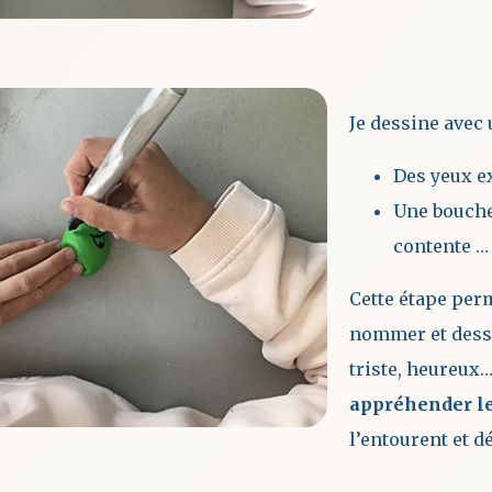
Je dessine avec 
Des yeux e
Une bouche 
contente …
Cette étape perm
nommer et des
triste, heureux…
appréhender l
l’entourent et 