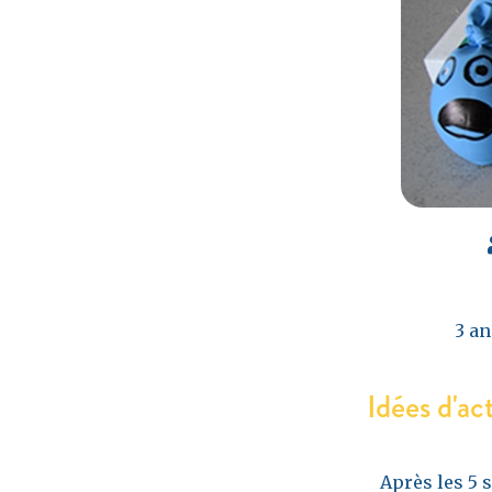
3 an
Idées d'ac
Après les 5 s