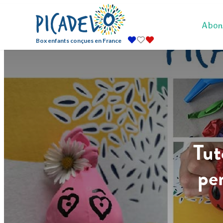
Abon
Box enfants conçues en France
Tut
pe