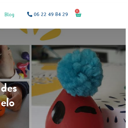
0
06 22 49 84 29
Blog
 des
elo