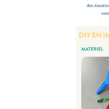
des émotion
votr
DIY EN IM
MATERIEL