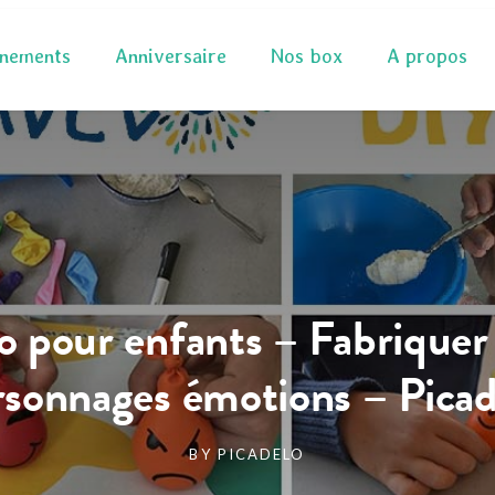
nements
Anniversaire
Nos box
A propos
o pour enfants – Fabriquer
rsonnages émotions – Picad
BY
PICADELO